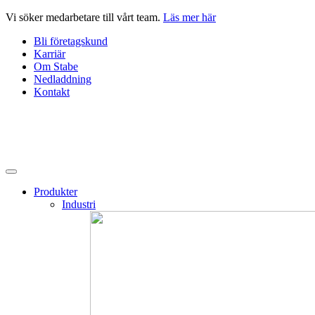
Hoppa
Vi söker medarbetare till vårt team.
Läs mer här
till
Bli företagskund
innehåll
Karriär
Om Stabe
Nedladdning
Kontakt
Produkter
Industri