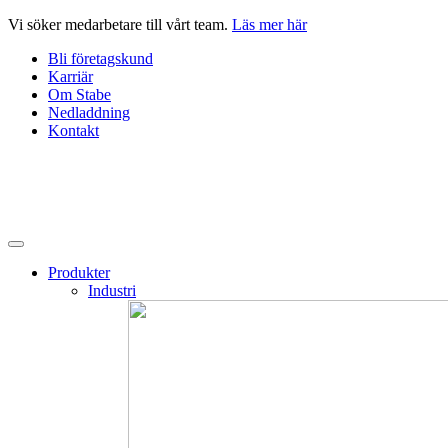
Hoppa
Vi söker medarbetare till vårt team.
Läs mer här
till
Bli företagskund
innehåll
Karriär
Om Stabe
Nedladdning
Kontakt
Produkter
Industri