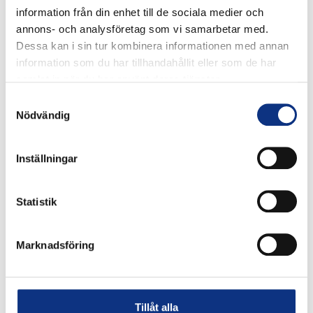
information från din enhet till de sociala medier och
annons- och analysföretag som vi samarbetar med.
Dessa kan i sin tur kombinera informationen med annan
information som du har tillhandahållit eller som de har
samlat in när du har använt deras tjänster.
Samtyckesval
Nödvändig
Stabes nyhetsbrev
Inställningar
Statistik
Signa upp dig på vår nyhetsbrev.
Marknadsföring
Signa upp
Genom att klicka på “Signa upp” dig bekräftar du
Tillåt alla
att du godkänner våra
integritetspolicy