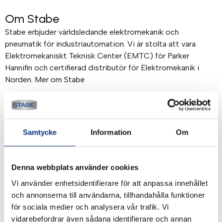
Om Stabe
Stabe erbjuder världsledande elektromekanik och
pneumatik för industriautomation. Vi är stolta att vara
Elektromekaniskt Teknisk Center (EMTC) för Parker
Hannifin och certifierad distributör för Elektromekanik i
Norden. Mer om Stabe
Betalning & frakt
Betalning mot faktura, 30 dagar. Fraktkostnad tillkommer.
Samtycke
Information
Om
Alla priser visas i SEK. Stabe innehar AAA-kreditvärdighet.
Köpvillkor
.
Denna webbplats använder cookies
Vi använder enhetsidentifierare för att anpassa innehållet
och annonserna till användarna, tillhandahålla funktioner
för sociala medier och analysera vår trafik. Vi
vidarebefordrar även sådana identifierare och annan