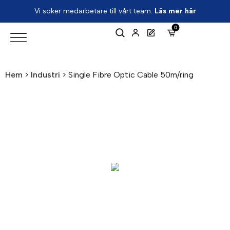
Vi söker medarbetare till vårt team.
Läs mer här
0
Hem
>
Industri
>
Single Fibre Optic Cable 50m/ring