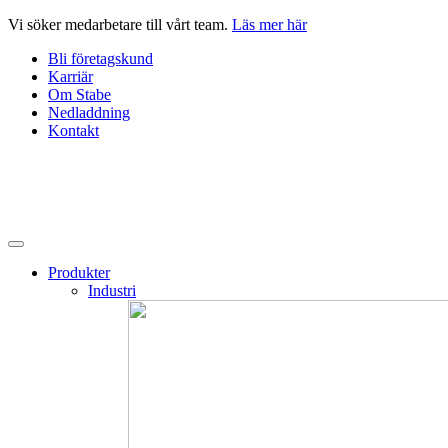
Hoppa
Vi söker medarbetare till vårt team.
Läs mer här
till
Bli företagskund
innehåll
Karriär
Om Stabe
Nedladdning
Kontakt
Produkter
Industri