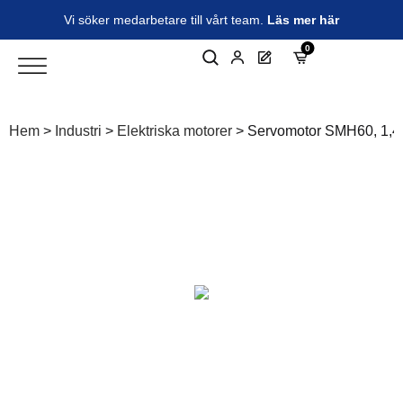
Vi söker medarbetare till vårt team.
Läs mer här
0
Hem
>
Industri
>
Elektriska motorer
>
Servomotor SMH60, 1,4