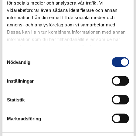
för sociala medier och analysera vår trafik. Vi
vidarebefordrar även sådana identifierare och annan
information från din enhet till de sociala medier och
annons- och analysföretag som vi samarbetar med.
Dessa kan i sin tur kombinera informationen med annan
information som du har tillhandahållit eller som de har
samlat in när du har använt deras tjänster.
Stabes
Samtyckesval
Nödvändig
nyhetsbrev
Inställningar
Signa upp dig på vår nyhetsbrev.
Statistik
Marknadsföring
Signa upp
Genom att klicka på “Signa upp” dig bekräftar du att