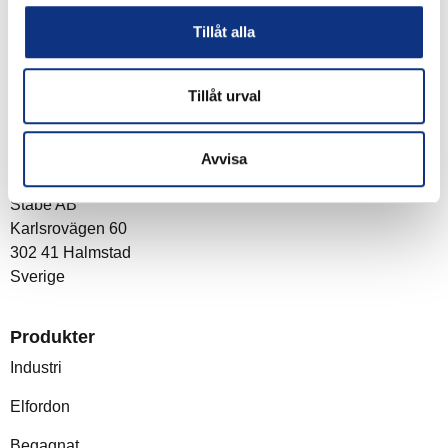
du godkänner våra
integritetspolicy
Tillåt alla
Tillåt urval
Om företaget
Avvisa
Post- och besöksadress
Stabe AB
Karlsrovägen 60
302 41 Halmstad
Sverige
Produkter
Industri
Elfordon
Begagnat