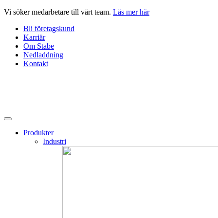
Hoppa
Vi söker medarbetare till vårt team.
Läs mer här
till
Bli företagskund
innehåll
Karriär
Om Stabe
Nedladdning
Kontakt
Produkter
Industri