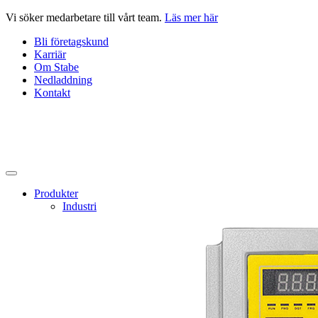
Hoppa
Vi söker medarbetare till vårt team.
Läs mer här
till
Bli företagskund
innehåll
Karriär
Om Stabe
Nedladdning
Kontakt
Produkter
Industri