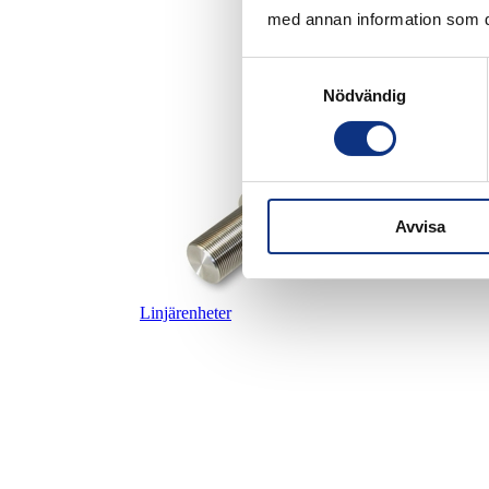
med annan information som du 
Samtyckesval
Nödvändig
Avvisa
Linjärenheter