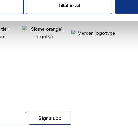
Tillåt urval
Signa upp
tt du godkänner våra
integritetspolicy