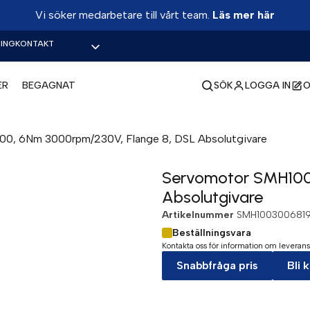
Vi söker medarbetare till vårt team.
Läs mer här
ING
KONTAKT
ER
BEGAGNAT
SÖK
LOGGA IN
O
0, 6Nm 3000rpm/230V, Flange 8, DSL Absolutgivare
Servomotor SMH100
Absolutgivare
Artikelnummer
SMH1003006819
Beställningsvara
Kontakta oss för information om leverans
Snabbfråga pris
Bli 