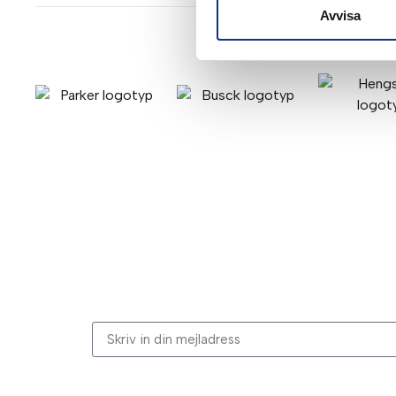
Avvisa
Stabes nyhetsbrev
Signa upp dig på vår nyhetsbrev.
Genom att klicka på “Signa upp” dig bekräftar du a