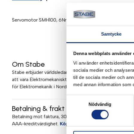
Servomotor SMH100, 6Nm 3000rpm/230V, Flange 8, DSL
Samtycke
Denna webbplats använder 
Om Stabe
Vi använder enhetsidentifierar
sociala medier och analysera 
Stabe erbjuder världsledande elektromekanik och pneumati
till de sociala medier och a
att vara Elektromekaniskt Teknisk Center (EMTC) för Parke
med annan information som du 
för Elektromekanik i Norden. Mer om Stabe
Samtyckesval
Nödvändig
Betalning & frakt
Betalning mot faktura, 30 dagar. Fraktkostnad tillkommer. 
AAA-kreditvärdighet.
Köpvillkor
.