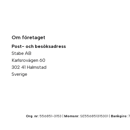
Om företaget
Post- och besöksadress
Stabe AB
Karlsrovägen 60
302 41 Halmstad
Sverige
Org. nr:
556851-3153 |
Momsnr:
SE556851315301 |
Bankgiro:
7