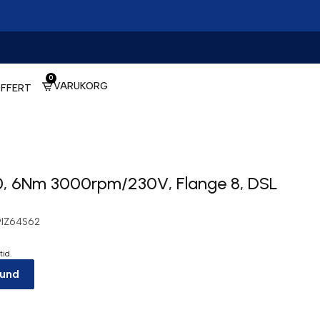
0
VARUKORG
FFERT
, 6Nm 3000rpm/230V, Flange 8, DSL
IZ64S62
tid.
kund