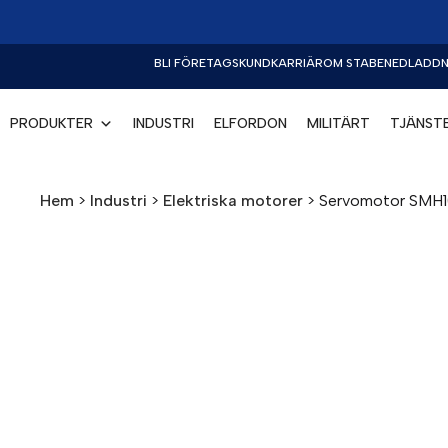
BLI FÖRETAGSKUND
KARRIÄR
OM STABE
NEDLADDN
PRODUKTER
INDUSTRI
ELFORDON
MILITÄRT
TJÄNST
Hem
>
Industri
>
Elektriska motorer
>
Servomotor SMH10