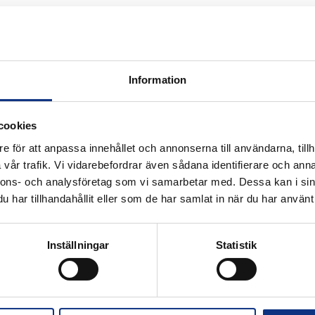
 Absolutgivare
Information
cookies
e för att anpassa innehållet och annonserna till användarna, tillh
vår trafik. Vi vidarebefordrar även sådana identifierare och anna
k för industriautomation. Vi är stolta
nnons- och analysföretag som vi samarbetar med. Dessa kan i sin
r Hannifin och certifierad distributör
har tillhandahållit eller som de har samlat in när du har använt 
Inställningar
Statistik
Alla priser visas i SEK. Stabe innehar