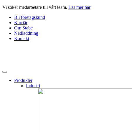
Hoppa
Vi söker medarbetare till vårt team.
Läs mer här
till
Bli företagskund
innehåll
Karriär
Om Stabe
Nedladdning
Kontakt
Produkter
Industri