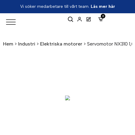
Vi söker medarbetare till vårt team.
Läs mer här
0
Hem
>
Industri
>
Elektriska motorer
>
Servomotor NX310 1,0