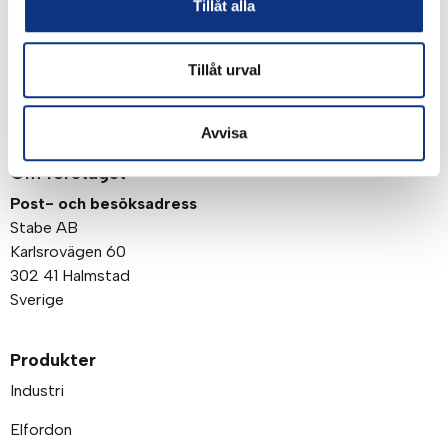
Genom att klicka på “Signa upp” dig bekräftar du
Tillåt alla
att du godkänner våra
integritetspolicy
Tillåt urval
Avvisa
Om företaget
Post- och besöksadress
Stabe AB
Karlsrovägen 60
302 41 Halmstad
Sverige
Produkter
Industri
Elfordon