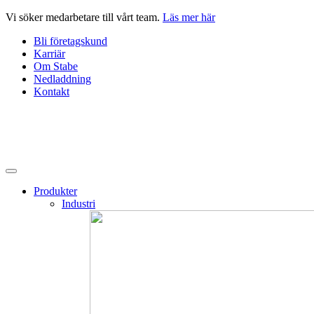
Hoppa
Vi söker medarbetare till vårt team.
Läs mer här
till
Bli företagskund
innehåll
Karriär
Om Stabe
Nedladdning
Kontakt
Produkter
Industri