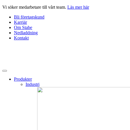
Hoppa
Vi söker medarbetare till vårt team.
Läs mer här
till
Bli företagskund
innehåll
Karriär
Om Stabe
Nedladdning
Kontakt
Produkter
Industri