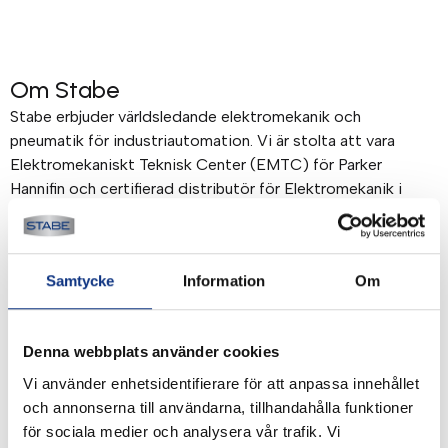
Om Stabe
Stabe erbjuder världsledande elektromekanik och
pneumatik för industriautomation. Vi är stolta att vara
Elektromekaniskt Teknisk Center (EMTC) för Parker
Hannifin och certifierad distributör för Elektromekanik i
Norden. Mer om Stabe
Betalning & frakt
Samtycke
Information
Om
Betalning mot faktura, 30 dagar. Fraktkostnad tillkommer.
Alla priser visas i SEK. Stabe innehar AAA-kreditvärdighet.
Denna webbplats använder cookies
Köpvillkor
.
Vi använder enhetsidentifierare för att anpassa innehållet
och annonserna till användarna, tillhandahålla funktioner
för sociala medier och analysera vår trafik. Vi