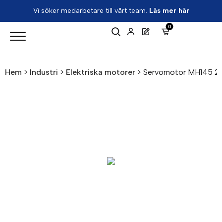
Vi söker medarbetare till vårt team.
Läs mer här
0
Hem
>
Industri
>
Elektriska motorer
>
Servomotor MH145 2