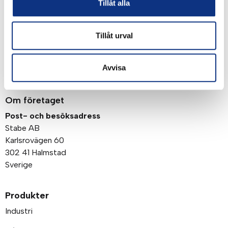
Tillåt alla
Genom att klicka på “Signa upp” dig bekräftar du
att du godkänner våra
integritetspolicy
Tillåt urval
Avvisa
Om företaget
Post- och besöksadress
Stabe AB
Karlsrovägen 60
302 41 Halmstad
Sverige
Produkter
Industri