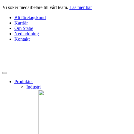
Hoppa
Vi söker medarbetare till vårt team.
Läs mer här
till
Bli företagskund
innehåll
Karriär
Om Stabe
Nedladdning
Kontakt
Produkter
Industri