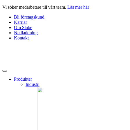
Hoppa
Vi söker medarbetare till vårt team.
Läs mer här
till
Bli företagskund
innehåll
Karriär
Om Stabe
Nedladdning
Kontakt
Produkter
Industri