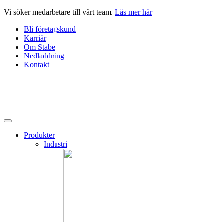
Hoppa
Vi söker medarbetare till vårt team.
Läs mer här
till
Bli företagskund
innehåll
Karriär
Om Stabe
Nedladdning
Kontakt
Produkter
Industri