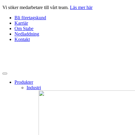
Hoppa
Vi söker medarbetare till vårt team.
Läs mer här
till
Bli företagskund
innehåll
Karriär
Om Stabe
Nedladdning
Kontakt
Produkter
Industri