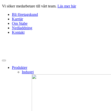
Hoppa
Vi söker medarbetare till vårt team.
Läs mer här
till
Bli företagskund
innehåll
Karriär
Om Stabe
Nedladdning
Kontakt
Produkter
Industri