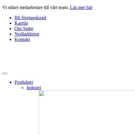
Hoppa
Vi söker medarbetare till vårt team.
Läs mer här
till
Bli företagskund
innehåll
Karriär
Om Stabe
Nedladdning
Kontakt
Produkter
Industri