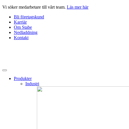
Hoppa
Vi söker medarbetare till vårt team.
Läs mer här
till
Bli företagskund
innehåll
Karriär
Om Stabe
Nedladdning
Kontakt
Produkter
Industri