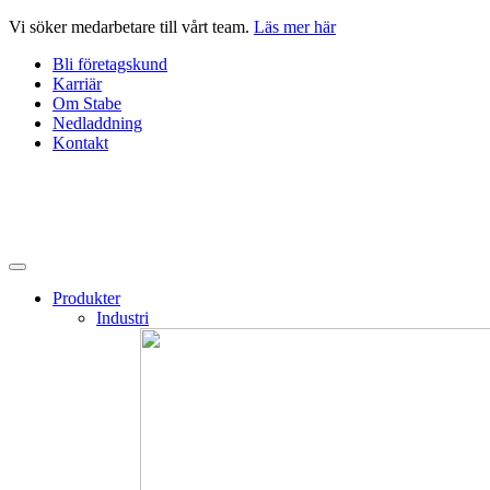
Hoppa
Vi söker medarbetare till vårt team.
Läs mer här
till
Bli företagskund
innehåll
Karriär
Om Stabe
Nedladdning
Kontakt
Produkter
Industri