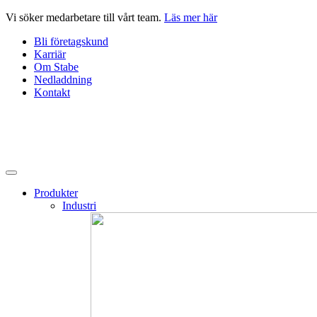
Hoppa
Vi söker medarbetare till vårt team.
Läs mer här
till
Bli företagskund
innehåll
Karriär
Om Stabe
Nedladdning
Kontakt
Produkter
Industri