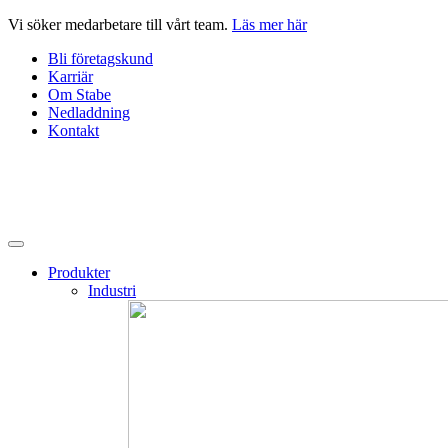
Hoppa
Vi söker medarbetare till vårt team.
Läs mer här
till
Bli företagskund
innehåll
Karriär
Om Stabe
Nedladdning
Kontakt
Produkter
Industri