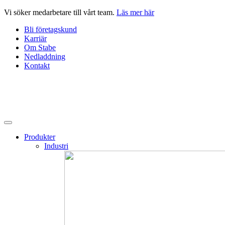
Hoppa
Vi söker medarbetare till vårt team.
Läs mer här
till
Bli företagskund
innehåll
Karriär
Om Stabe
Nedladdning
Kontakt
Produkter
Industri