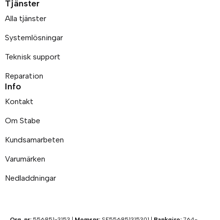
Tjänster
Alla tjänster
Systemlösningar
Teknisk support
Reparation
Info
Kontakt
Om Stabe
Kundsamarbeten
Varumärken
Nedladdningar
Org. nr:
556851-3153 |
Momsnr:
SE556851315301 |
Bankgiro:
764-