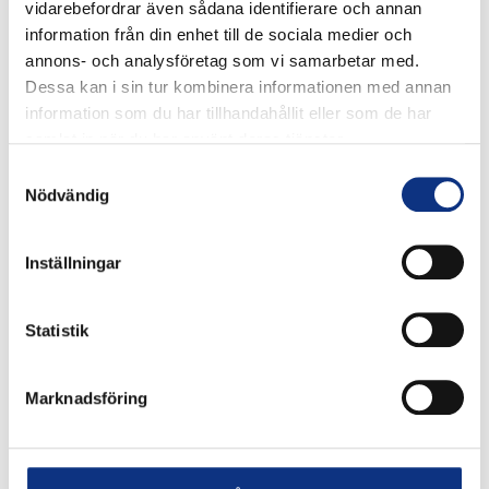
vidarebefordrar även sådana identifierare och annan
information från din enhet till de sociala medier och
annons- och analysföretag som vi samarbetar med.
Dessa kan i sin tur kombinera informationen med annan
information som du har tillhandahållit eller som de har
samlat in när du har använt deras tjänster.
Samtyckesval
Stabes nyhetsbrev
Nödvändig
Inställningar
Signa upp dig på vår nyhetsbrev.
Statistik
Signa upp
Marknadsföring
Genom att klicka på “Signa upp” dig bekräftar du
att du godkänner våra
integritetspolicy