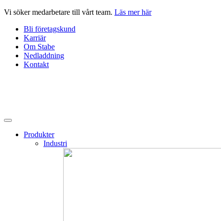
Hoppa
Vi söker medarbetare till vårt team.
Läs mer här
till
Bli företagskund
innehåll
Karriär
Om Stabe
Nedladdning
Kontakt
Produkter
Industri