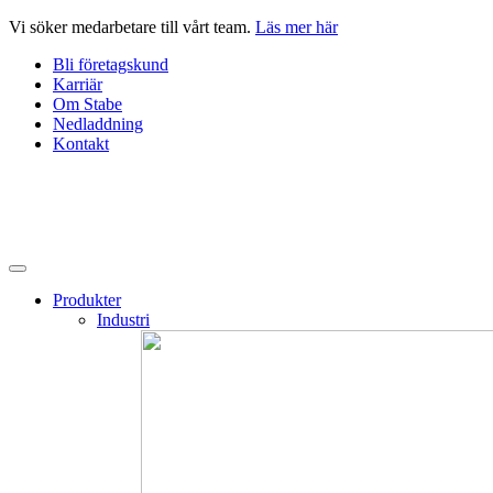
Hoppa
Vi söker medarbetare till vårt team.
Läs mer här
till
Bli företagskund
innehåll
Karriär
Om Stabe
Nedladdning
Kontakt
Produkter
Industri