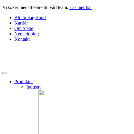
Hoppa
Vi söker medarbetare till vårt team.
Läs mer här
till
Bli företagskund
innehåll
Karriär
Om Stabe
Nedladdning
Kontakt
Produkter
Industri