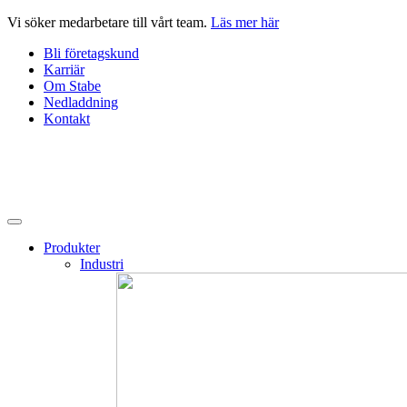
Hoppa
Vi söker medarbetare till vårt team.
Läs mer här
till
Bli företagskund
innehåll
Karriär
Om Stabe
Nedladdning
Kontakt
Produkter
Industri