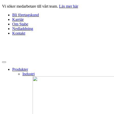
Hoppa
Vi söker medarbetare till vårt team.
Läs mer här
till
Bli företagskund
innehåll
Karriär
Om Stabe
Nedladdning
Kontakt
Produkter
Industri