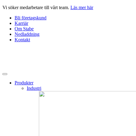
Hoppa
Vi söker medarbetare till vårt team.
Läs mer här
till
Bli företagskund
innehåll
Karriär
Om Stabe
Nedladdning
Kontakt
Produkter
Industri