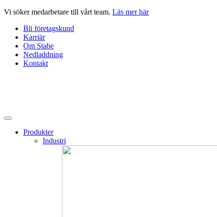
Hoppa
Vi söker medarbetare till vårt team.
Läs mer här
till
Bli företagskund
innehåll
Karriär
Om Stabe
Nedladdning
Kontakt
Produkter
Industri