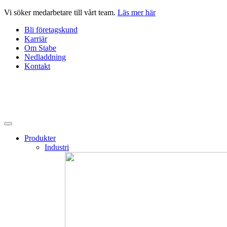
Hoppa
Vi söker medarbetare till vårt team.
Läs mer här
till
Bli företagskund
innehåll
Karriär
Om Stabe
Nedladdning
Kontakt
Produkter
Industri