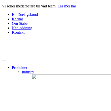
Hoppa
Vi söker medarbetare till vårt team.
Läs mer här
till
Bli företagskund
innehåll
Karriär
Om Stabe
Nedladdning
Kontakt
Produkter
Industri