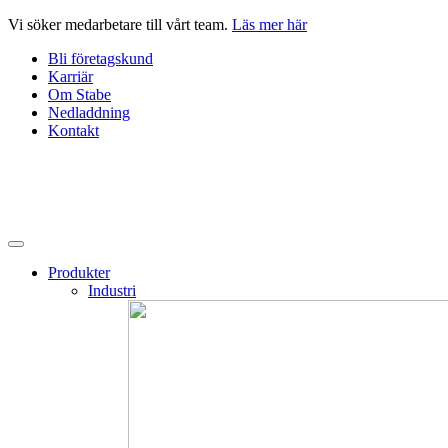
Hoppa
Vi söker medarbetare till vårt team.
Läs mer här
till
Bli företagskund
innehåll
Karriär
Om Stabe
Nedladdning
Kontakt
Produkter
Industri