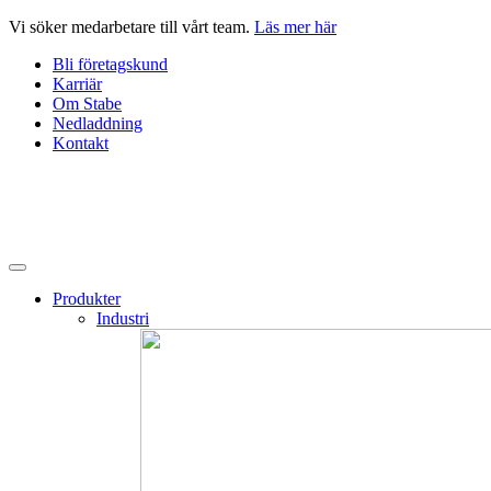
Hoppa
Vi söker medarbetare till vårt team.
Läs mer här
till
Bli företagskund
innehåll
Karriär
Om Stabe
Nedladdning
Kontakt
Produkter
Industri