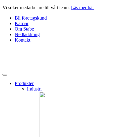
Hoppa
Vi söker medarbetare till vårt team.
Läs mer här
till
Bli företagskund
innehåll
Karriär
Om Stabe
Nedladdning
Kontakt
Produkter
Industri