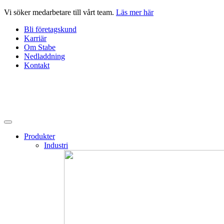
Hoppa
Vi söker medarbetare till vårt team.
Läs mer här
till
Bli företagskund
innehåll
Karriär
Om Stabe
Nedladdning
Kontakt
Produkter
Industri