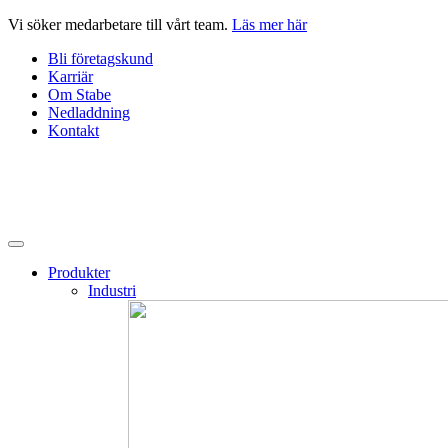
Hoppa
Vi söker medarbetare till vårt team.
Läs mer här
till
Bli företagskund
innehåll
Karriär
Om Stabe
Nedladdning
Kontakt
Produkter
Industri