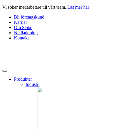
Hoppa
Vi söker medarbetare till vårt team.
Läs mer här
till
Bli företagskund
innehåll
Karriär
Om Stabe
Nedladdning
Kontakt
Produkter
Industri