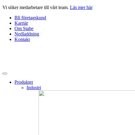
Hoppa
Vi söker medarbetare till vårt team.
Läs mer här
till
Bli företagskund
innehåll
Karriär
Om Stabe
Nedladdning
Kontakt
Produkter
Industri