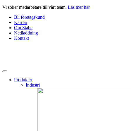
Hoppa
Vi söker medarbetare till vårt team.
Läs mer här
till
Bli företagskund
innehåll
Karriär
Om Stabe
Nedladdning
Kontakt
Produkter
Industri