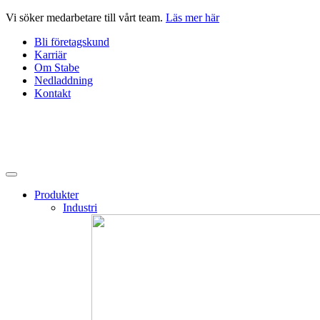
Hoppa
Vi söker medarbetare till vårt team.
Läs mer här
till
Bli företagskund
innehåll
Karriär
Om Stabe
Nedladdning
Kontakt
Produkter
Industri