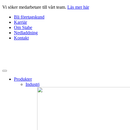
Hoppa
Vi söker medarbetare till vårt team.
Läs mer här
till
Bli företagskund
innehåll
Karriär
Om Stabe
Nedladdning
Kontakt
Produkter
Industri