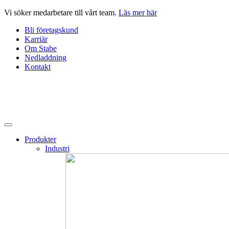
Hoppa
Vi söker medarbetare till vårt team.
Läs mer här
till
Bli företagskund
innehåll
Karriär
Om Stabe
Nedladdning
Kontakt
Produkter
Industri