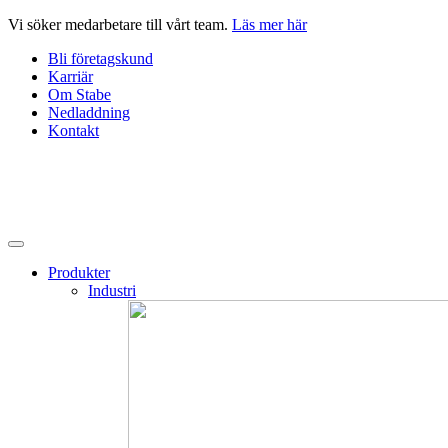
Hoppa
Vi söker medarbetare till vårt team.
Läs mer här
till
Bli företagskund
innehåll
Karriär
Om Stabe
Nedladdning
Kontakt
Produkter
Industri