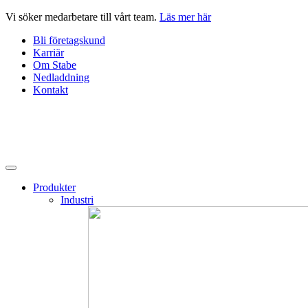
Hoppa
Vi söker medarbetare till vårt team.
Läs mer här
till
Bli företagskund
innehåll
Karriär
Om Stabe
Nedladdning
Kontakt
Produkter
Industri