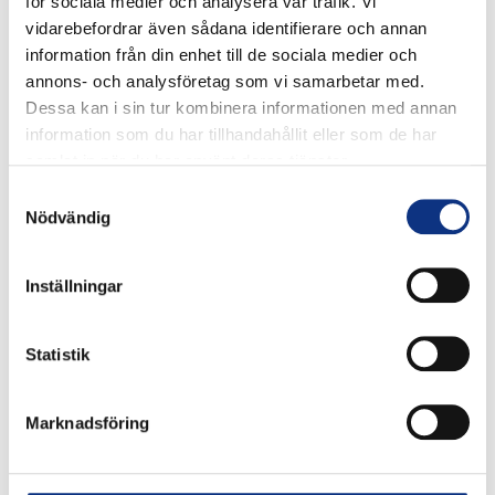
för sociala medier och analysera vår trafik. Vi
vidarebefordrar även sådana identifierare och annan
information från din enhet till de sociala medier och
annons- och analysföretag som vi samarbetar med.
Dessa kan i sin tur kombinera informationen med annan
information som du har tillhandahållit eller som de har
samlat in när du har använt deras tjänster.
Stabes
Samtyckesval
Nödvändig
nyhetsbrev
Inställningar
Signa upp dig på vår nyhetsbrev.
Statistik
Signa upp
Marknadsföring
Genom att klicka på “Signa upp” dig bekräftar du att
du godkänner våra
integritetspolicy