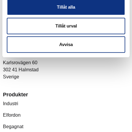
Tillåt alla
Tillåt urval
Om företaget
Avvisa
Post- och besöksadress
Stabe AB
Karlsrovägen 60
302 41 Halmstad
Sverige
Produkter
Industri
Elfordon
Begagnat