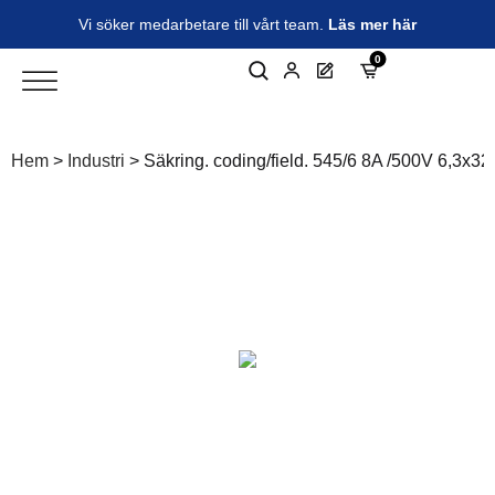
Vi söker medarbetare till vårt team.
Läs mer här
0
Hem
>
Industri
>
Säkring. coding/field. 545/6 8A /500V 6,3x3