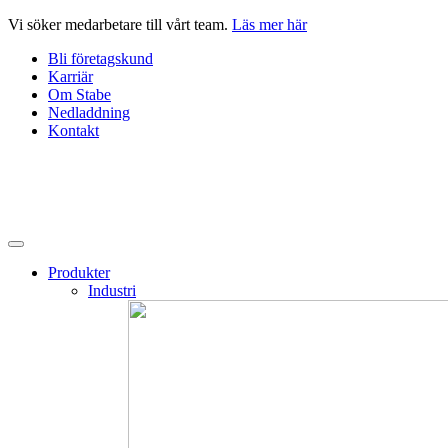
Hoppa
Vi söker medarbetare till vårt team.
Läs mer här
till
Bli företagskund
innehåll
Karriär
Om Stabe
Nedladdning
Kontakt
Produkter
Industri