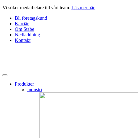
Hoppa
Vi söker medarbetare till vårt team.
Läs mer här
till
Bli företagskund
innehåll
Karriär
Om Stabe
Nedladdning
Kontakt
Produkter
Industri